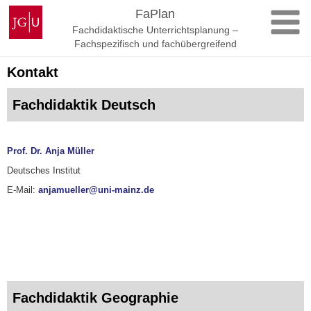
Zum
Johannes
FaPlan
Inhalt
Gutenberg-
Fachdidaktische Unterrichtsplanung –
springen
Universität
Fachspezifisch und fachübergreifend
Mainz
Kontakt
Fachdidaktik Deutsch
Prof. Dr. Anja Müller
Deutsches Institut
E-Mail:
anjamueller@uni-mainz.de
Fachdidaktik Geographie