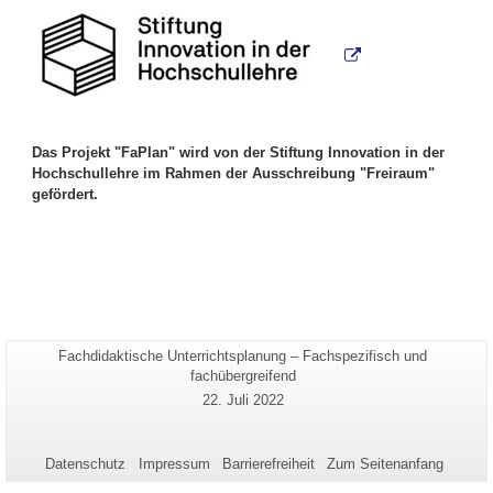
Das Projekt "FaPlan" wird von der Stiftung Innovation in der
Hochschullehre im Rahmen der Ausschreibung "Freiraum"
gefördert.
Seiten-
Fachdidaktische Unterrichtsplanung – Fachspezifisch und
Zusätzliche
Name:
fachübergreifend
Informationen
Letzte
22. Juli 2022
zu
Aktualisierung:
dieser
Seite
Datenschutz
Impressum
Barrierefreiheit
Zum Seitenanfang