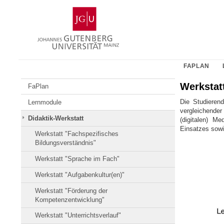
Zum
Johannes
Inhalt
Gutenberg-
springen
Universität
Mainz
FAPLAN
Werkstat
FaPlan
Die Studieren
Lernmodule
vergleichender 
Didaktik-Werkstatt
(digitalen) M
Einsatzes sowi
Werkstatt "Fachspezifisches
Bildungsverständnis"
Werkstatt "Sprache im Fach"
Werkstatt "Aufgabenkultur(en)"
Werkstatt "Förderung der
Kompetenzentwicklung"
Werkstatt "Unterrichtsverlauf"