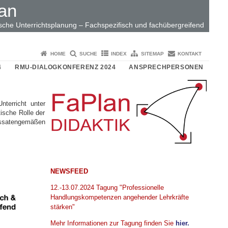
an
sche Unterrichtsplanung – Fachspezifisch und fachübergreifend
HOME
SUCHE
INDEX
SITEMAP
KONTAKT
4
RMU-DIALOGKONFERENZ 2024
ANSPRECHPERSONEN
terricht unter
tische Rolle der
essatengemäßen
NEWSFEED
12.-13.07.2024 Tagung "Professionelle
Handlungskompetenzen angehender Lehrkräfte
stärken"
Mehr Informationen zur Tagung finden Sie
hier.