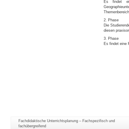
Es findet ei
Geographieun
Themenbereiche
2. Phase
Die Studierend
diesen praxiso
3. Phase
Es findet eine
Zusätzliche
Seiten-
Fachdidaktische Unterrichtsplanung – Fachspezifisch und
Informationen
Name:
fachübergreifend