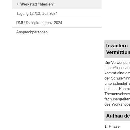
Werkstatt "Medien"
Tagung 12./13. Juli 2024
RMU-Dialogkonferenz 2024
Ansprechpersonen
Inwiefer
Vermittlu
Die Verwendung 
Lehrer*innenau
kommt eine gro
der Schüler*in
unterscheidet 
soll im Rahme
Themenschwerp
fachübergreife
des Workshops 
Aufbau de
1. Phase