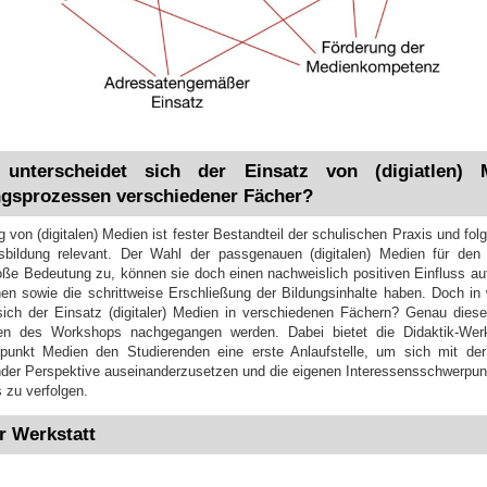
n unterscheidet sich der Einsatz von (digiatlen) 
ngsprozessen verschiedener Fächer?
von (digitalen) Medien ist fester Bestandteil der schulischen Praxis und folg
sbildung relevant. Der Wahl der passgenauen (digitalen) Medien für den 
ße Bedeutung zu, können sie doch einen nachweislich positiven Einfluss auf
nen sowie die schrittweise Erschließung der Bildungsinhalte haben. Doch 
sich der Einsatz (digitaler) Medien in verschiedenen Fächern? Genau diese
n des Workshops nachgegangen werden. Dabei bietet die Didaktik-Wer
unkt Medien den Studierenden eine erste Anlaufstelle, um sich mit de
nder Perspektive auseinanderzusetzen und die eigenen Interessensschwerp
zu verfolgen.
r Werkstatt