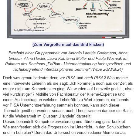
(Zum Vergrößern auf das Bild klicken)
Ergebnis einer Gruppenarbeit von Antonio Laetitia Godemann, Anna
Grosch, Alina Heider, Laura Katharina Müller und Paula Wozniak im
Rahmen des Seminars „FaPlan - Unterrichtsplanung fachspezifisch und
fachübergreifend interdisziplinäres Seminar“ (WiSe 2023/2024)
Doch was genau bedeutet denn
vor
PISA
und
nach PISA?
Was meinte
eine interviewte Lehrerin als sie sagt: „Ich komme ja noch aus der Zeit als
es gar nicht um Kompetenzen ging. Wir wurden auf Lernzeile gedrillt, also
viel kurzfristiger“? Mithilfe von Fachliteratur der Klieme-Expertise und
einem Audiobeitrag, in welchem Lehrkräfte zu Wort kommen, die bereits
vor PISA Unterrichtserfahrung sammeln konnten, kann sich dieser
Thematik genähert werden, sodass auch Theoriewissen darüber die Basis
für die Weiterarbeit im Clustern „Handeln“ darstellt.
Dieses behandelt Kompetenzerweiterung und -förderung ganz konkret:
Wie manifestiert sich die Progression im Unterricht, in den Schulbüchern
und im Lehrplan? Durch das Untersuchen verschiedener Momente aus